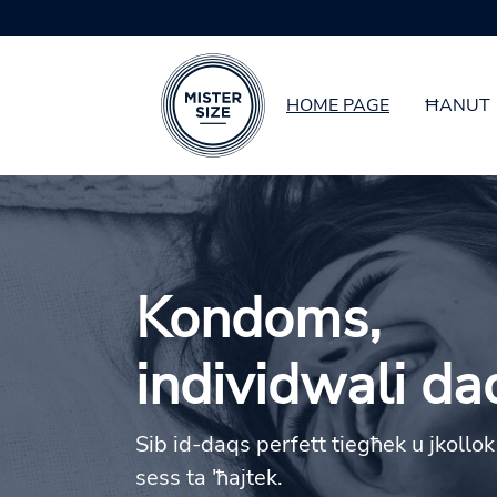
HOME PAGE
ĦANUT
Skip to main content
Kondoms,
individwali da
Sib id-daqs perfett tiegħek u jkollo
sess ta 'ħajtek.