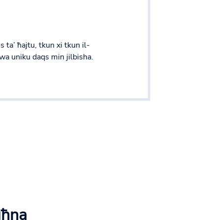
ta’ ħajtu, tkun xi tkun il-
wa uniku daqs min jilbisha.
għna