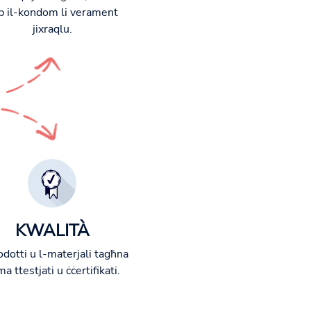
ib il-kondom li verament
jixraqlu.
KWALITÀ
odotti u l-materjali tagħna
a ttestjati u ċċertifikati.