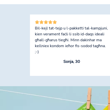
Bil-kejl tat-tejp u l-pakketti tal-kampjuni,
kien verament faċli li ssib id-daqs ideali
għall-għarus tiegħi. Minn dakinhar ma
kellniex kondom ieħor fis-sodod tagħna.
;-)
Sonja, 30