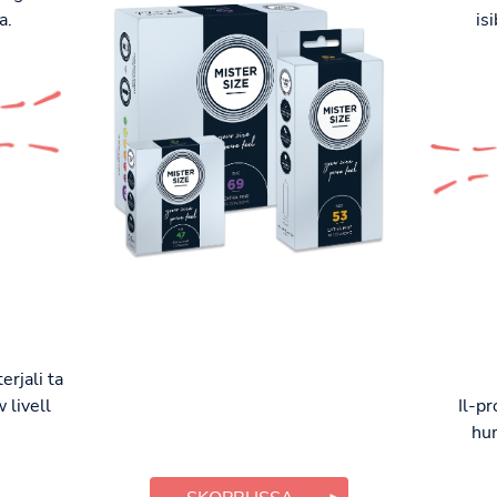
a.
is
erjali ta
 livell
Il-pr
hum