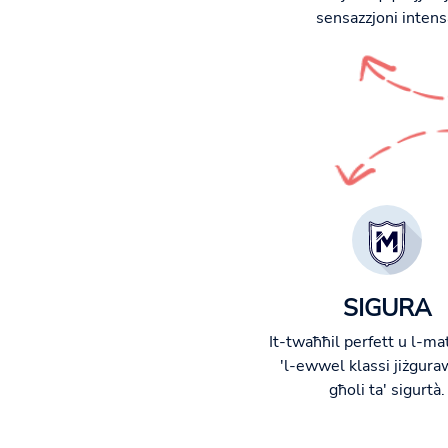
sensazzjoni intens
SIGURA
It-twaħħil perfett u l-mat
'l-ewwel klassi jiżguraw
għoli ta' sigurtà.