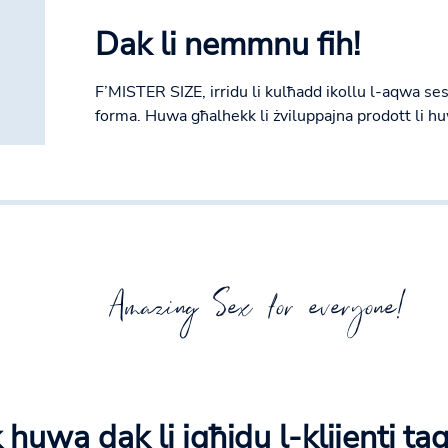
Dak li nemmnu fih!
F’MISTER SIZE, irridu li kulħadd ikollu l-aqwa sess 
forma. Huwa għalhekk li żviluppajna prodott li hu
Amazing Sex for everyone!
 huwa dak li jgħidu l-klijenti ta