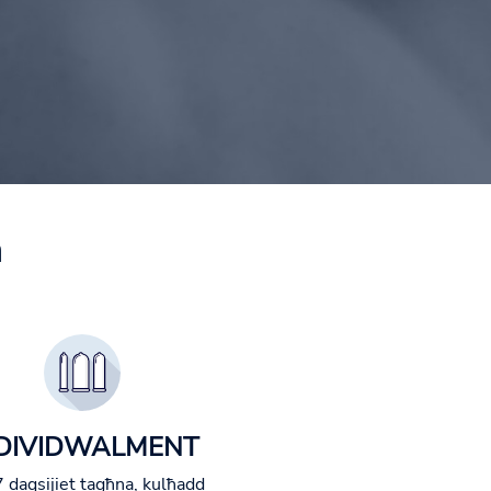
a
DIVIDWALMENT
 daqsijiet tagħna, kulħadd