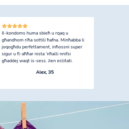
Il-kondoms huma sbieħ u rqaq u
għandhom riħa sottili ħafna. Minħabba li
joqogħdu perfettament, inħossni super
sigur u fl-aħħar nista 'nħalli nnifsi
għaddej waqt is-sess. Jien eċċitati.
Alex, 35