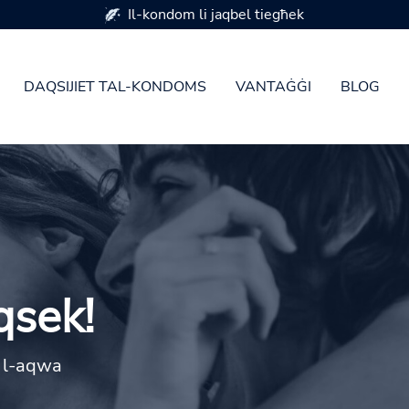
Disponibbli f'7 daqsijiet tal-kondoms
DAQSIJIET TAL-KONDOMS
VANTAĠĠI
BLOG
qsek!
k l-aqwa