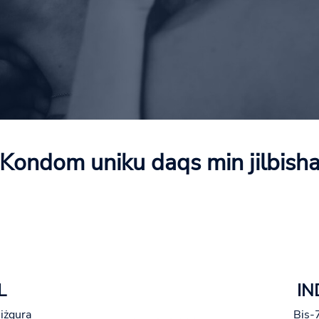
Kondom uniku daqs min jilbish
L
IN
jiżgura
Bis-7