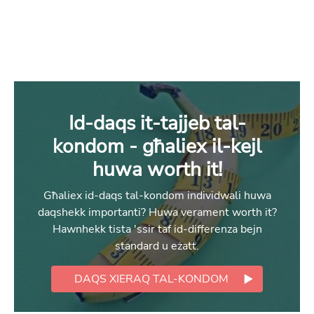
Id-daqs it-tajjeb tal-
kondom - għaliex il-kejl
huwa worth it!
Għaliex id-daqs tal-kondom individwali huwa
daqshekk importanti? Huwa verament worth it?
Hawnhekk tista 'ssir taf id-differenza bejn
standard u eżatt.
DAQS XIERAQ TAL-KONDOM