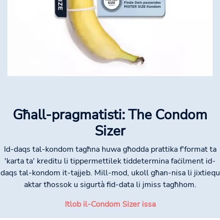
Għall-pragmatisti: The Condom
Sizer
Id-daqs tal-kondom tagħna huwa għodda prattika f'format ta
'karta ta' kreditu li tippermettilek tiddetermina faċilment id-
daqs tal-kondom it-tajjeb. Mill-mod, ukoll għan-nisa li jixtiequ
aktar tħossok u sigurtà fid-data li jmiss tagħhom.
Itlob il-Condom Sizer issa