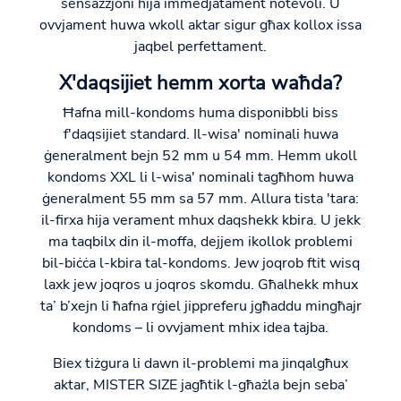
sensazzjoni hija immedjatament notevoli. U
ovvjament huwa wkoll aktar sigur għax kollox issa
jaqbel perfettament.
X'daqsijiet hemm xorta waħda?
Ħafna mill-kondoms huma disponibbli biss
f'daqsijiet standard. Il-wisa' nominali huwa
ġeneralment bejn 52 mm u 54 mm. Hemm ukoll
kondoms XXL li l-wisa' nominali tagħhom huwa
ġeneralment 55 mm sa 57 mm. Allura tista 'tara:
il-firxa hija verament mhux daqshekk kbira. U jekk
ma taqbilx din il-moffa, dejjem ikollok problemi
bil-biċċa l-kbira tal-kondoms. Jew joqrob ftit wisq
laxk jew joqros u joqros skomdu. Għalhekk mhux
ta’ b’xejn li ħafna rġiel jippreferu jgħaddu mingħajr
kondoms – li ovvjament mhix idea tajba.
Biex tiżgura li dawn il-problemi ma jinqalgħux
aktar, MISTER SIZE jagħtik l-għażla bejn seba’