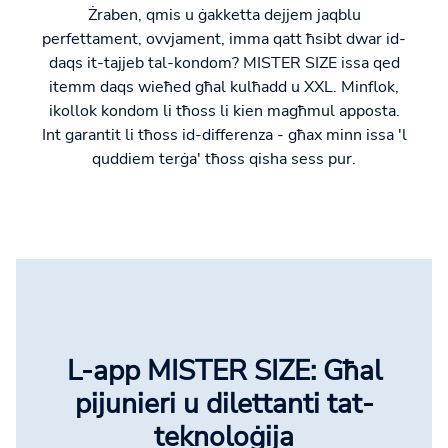
Żraben, qmis u ġakketta dejjem jaqblu
perfettament, ovvjament, imma qatt ħsibt dwar id-
daqs it-tajjeb tal-kondom? MISTER SIZE issa qed
itemm daqs wieħed għal kulħadd u XXL. Minflok,
ikollok kondom li tħoss li kien magħmul apposta.
Int garantit li tħoss id-differenza - għax minn issa 'l
quddiem terġa' tħoss qisha sess pur.
L-app MISTER SIZE: Għal
pijunieri u dilettanti tat-
teknoloġija