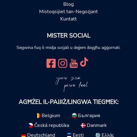
Blog
Mistoqsijiet tan-Negozjant
Kuntatt
MISTER SOCIAL
Segwina fuq il-midja soċjali u dejjem ibqgħu aġġornati.
your size
pure feel
AGĦŻEL IL-PAJJIŻ/LINGWA TIEGĦEK:
Belgium
България
Česká republika
Danmark
Deutschland
Eesti
Ελλάς