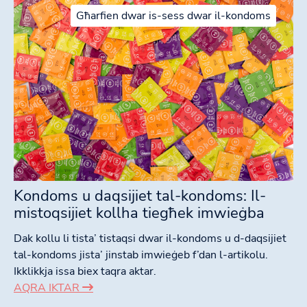
Għarfien dwar is-sess dwar il-kondoms
Kondoms u daqsijiet tal-kondoms: Il-
mistoqsijiet kollha tiegħek imwieġba
Dak kollu li tista’ tistaqsi dwar il-kondoms u d-daqsijiet
tal-kondoms jista’ jinstab imwieġeb f’dan l-artikolu.
Ikklikkja issa biex taqra aktar.
AQRA IKTAR