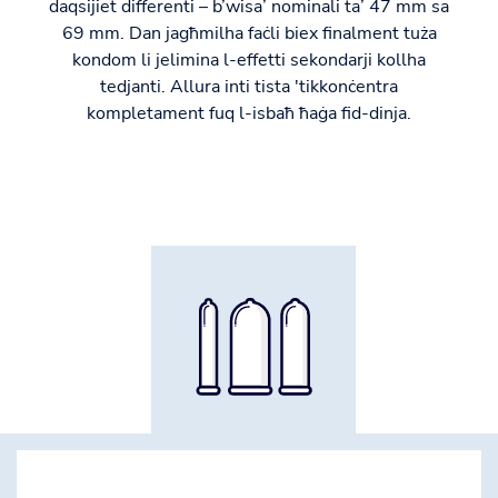
daqsijiet differenti – b’wisa’ nominali ta’ 47 mm sa
69 mm. Dan jagħmilha faċli biex finalment tuża
kondom li jelimina l-effetti sekondarji kollha
tedjanti. Allura inti tista 'tikkonċentra
kompletament fuq l-isbaħ ħaġa fid-dinja.