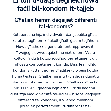
Li turi d-daqs tiegħek huwa
faċli bil-kondom it-tajjeb
Għaliex hemm daqsijiet differenti
tal-kondoms?
Kull persuna hija individwali - dan japplika għall-
karattru tagħhom kif ukoll għall-ġisem tagħhom.
Huwa għalhekk li ġeneralment nippruvaw il-
ħwejjeġ l-ewwel qabel ma nixtruhom. Wara
kollox, irridu li kollox joqgħod perfettament u li
nħossu kompletament komdu. Biss fejn jidħlu
kondoms kultant jidher bħallikieku l-peni kollha
huma l-istess. Għalkemm inti tkun diġà ndunat li
dan assolutament mhux veru. Għalhekk aħna ta’
MISTER SIZE għedna bejnietna li rridu nagħmlu
ġustizzja mad-diversità tal-irġiel – b’seba’ daqsijiet
differenti ta’ kondoms, li wieħed minnhom
jixraqlek perfettament. Id-differenza fis-