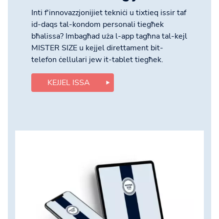
Inti f'innovazzjonijiet tekniċi u tixtieq issir taf
id-daqs tal-kondom personali tiegħek
bħalissa? Imbagħad uża l-app tagħna tal-kejl
MISTER SIZE u kejjel direttament bit-
telefon ċellulari jew it-tablet tiegħek.
KEJJEL ISSA