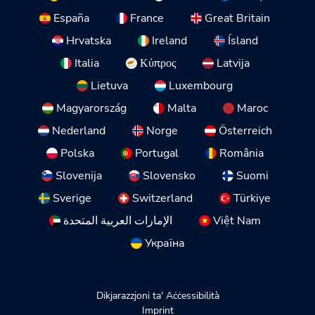
España
France
Great Britain
Hrvatska
Ireland
Ísland
Italia
Κύπρος
Latvija
Lietuva
Luxembourg
Magyarország
Malta
Maroc
Nederland
Norge
Österreich
Polska
Portugal
România
Slovenija
Slovensko
Suomi
Sverige
Switzerland
Türkiye
الإمارات العربية المتحدة
Việt Nam
Україна
Dikjarazzjoni ta' Aċċessibilità
Imprint