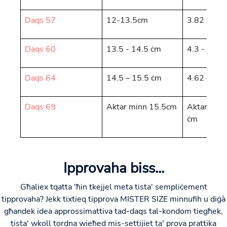
Daqs 57
12-13.5cm
3.82 - 4.3
Daqs 60
13.5 - 14.5 ċm
4.3 - 4.62
Daqs 64
14.5 – 15.5 ċm
4.62 – 4.9
Daqs 69
Aktar minn 15.5cm
Aktar minn
ċm
Ipprovaha biss...
Għaliex tqatta 'ħin tkejjel meta tista' sempliċement
tipprovaha? Jekk tixtieq tipprova MISTER SIZE minnufih u diġà
għandek idea approssimattiva tad-daqs tal-kondom tiegħek,
tista' wkoll tordna wieħed mis-settijiet ta' prova prattika