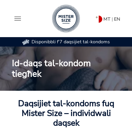
MT
|
EN
Disponibbli f'7 daqsijiet tal-kondoms
Skip to main content
Id-daqs tal-kondom
tiegħek
Daqsijiet tal-kondoms fuq
Mister Size – individwali
daqsek