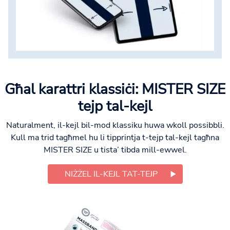
Għal karattri klassiċi: MISTER SIZE
tejp tal-kejl
Naturalment, il-kejl bil-mod klassiku huwa wkoll possibbli.
Kull ma trid tagħmel hu li tipprintja t-tejp tal-kejl tagħna
MISTER SIZE u tista’ tibda mill-ewwel.
NIŻŻEL IL-KEJL TAT-TEJP