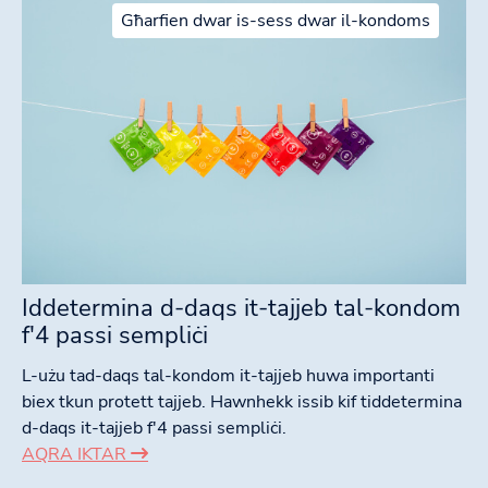
Għarfien dwar is-sess dwar il-kondoms
Iddetermina d-daqs it-tajjeb tal-kondom
f'4 passi sempliċi
L-użu tad-daqs tal-kondom it-tajjeb huwa importanti
biex tkun protett tajjeb. Hawnhekk issib kif tiddetermina
d-daqs it-tajjeb f'4 passi sempliċi.
AQRA IKTAR