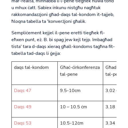
mar-realtà, minħabba li l-pene tiegħek huwa tond
u mhux ċatt. Sabiex inkunu nistgħu nagħtuk
rakkomandazzjoni għad-daqs tal-kondom it-tajjeb,
ħloqna tabella ta 'konverżjoni għalik.
Sempliċement kejjel il-pene eretti tiegħek fl-
eħxen punt, eż. B. bi spag jew kejl tejp. Imbagħad
tista' tara d-daqs xieraq għall-kondoms tagħna fit-
tabella tad-daqs li ġejja:
daqs tal-kondom
Għaċ-ċirkonferenza
Għad-dija
tal-pene
tal-pene
Daqs 47
9.5-10cm
3.02 – 3.1
Daqs 49
10 – 10.5 ċm
3.18 - 3.3
Daqs 53
10.5-12ċm
3.34 - 3.8