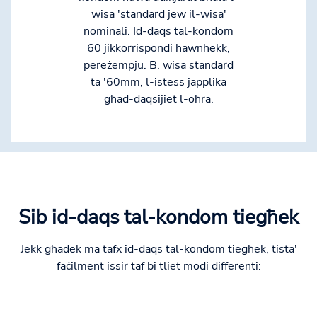
wisa 'standard jew il-wisa'
nominali. Id-daqs tal-kondom
60 jikkorrispondi hawnhekk,
pereżempju. B. wisa standard
ta '60mm, l-istess japplika
għad-daqsijiet l-oħra.
Sib id-daqs tal-kondom tiegħek
Jekk għadek ma tafx id-daqs tal-kondom tiegħek, tista'
faċilment issir taf bi tliet modi differenti: