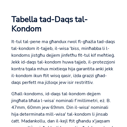
Tabella tad-Daqs tal-
Kondom
It-tul tal-pene ma għandux rwol fl-għażla tad-daqs
tal-kondom it-tajjeb, il-wisa 'biss, minħabba li l-
kondoms jistgħu dejjem jinfetħu fit-tul kif meħtieġ.
Jekk id-daqs tal-kondom huwa tajjeb, il-protezzjoni
kontra tqala mhux mixtieqa hija garantita anki jekk
il-kondom ikun ftit wisq qasir, iżda grazzi għad-
daqs perfett ma jiżloqx jew isir restrittiv.
Għall-kondoms, id-daqs tal-kondom dejjem
jingħata bħala l-wisa’ nominali f’millimetri, eż. B.
47mm, 60mm jew 69mm. Din il-wisa' nominali
hija determinata mill-wisa' tal-kondom li jinsab
ċatt. Madankollu, dan il-kejl ftit għandu x'jaqsam