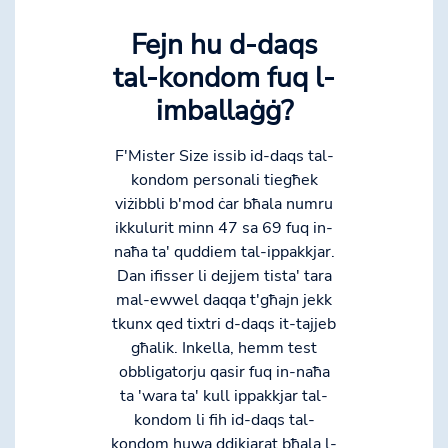
Fejn hu d-daqs
tal-kondom fuq l-
imballaġġ?
F'Mister Size issib id-daqs tal-
kondom personali tiegħek
viżibbli b'mod ċar bħala numru
ikkulurit minn 47 sa 69 fuq in-
naħa ta' quddiem tal-ippakkjar.
Dan ifisser li dejjem tista' tara
mal-ewwel daqqa t'għajn jekk
tkunx qed tixtri d-daqs it-tajjeb
għalik. Inkella, hemm test
obbligatorju qasir fuq in-naħa
ta 'wara ta' kull ippakkjar tal-
kondom li fih id-daqs tal-
kondom huwa ddikjarat bħala l-