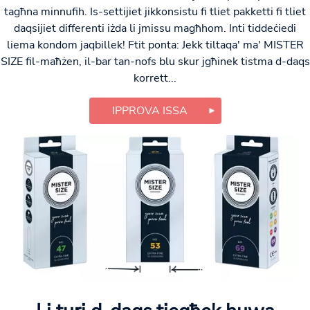
tagħna minnufih. Is-settijiet jikkonsistu fi tliet pakketti fi tliet
daqsijiet differenti iżda li jmissu magħhom. Inti tiddeċiedi
liema kondom jaqbillek! Ftit ponta: Jekk tiltaqa' ma' MISTER
SIZE fil-maħżen, il-bar tan-nofs blu skur jgħinek tistma d-daqs
korrett...
IPPROVA ISSA