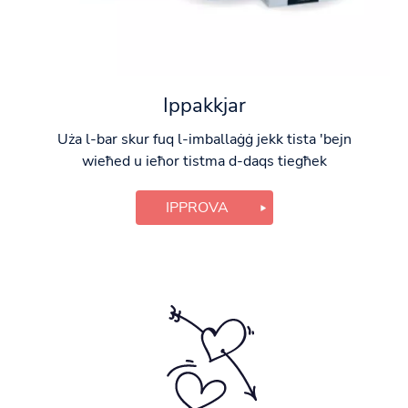
Ippakkjar
Uża l-bar skur fuq l-imballaġġ jekk tista 'bejn
wieħed u ieħor tistma d-daqs tiegħek
IPPROVA