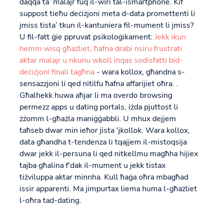
daqqa ta’ malajr fuq il-wiri tal-ismartphone. Kif
suppost tieħu deċiżjoni meta d-data promettenti li
jmiss tista’ tkun il-kantuniera fil-mument li jmiss?
U fil-fatt ġie ppruvat psikoloġikament:
Jekk ikun
hemm wisq għażliet, ħafna drabi nsiru frustrati
aktar malajr u nkunu wkoll inqas sodisfatti bid-
deċiżjoni finali tagħna
- wara kollox, għandna s-
sensazzjoni li qed nitilfu ħafna affarijiet oħra. .
Għalhekk huwa aħjar li ma overdo browsing
permezz apps u dating portals, iżda pjuttost li
żżomm l-għażla maniġġabbli. U mhux dejjem
taħseb dwar min ieħor jista 'jkollok. Wara kollox,
data għandha t-tendenza li tqajjem il-mistoqsija
dwar jekk il-persuna li qed nitkellmu magħha hijiex
tajba għalina f'dak il-mument u jekk tistax
tiżviluppa aktar minnha. Kull ħaġa oħra mbagħad
issir apparenti. Ma jimpurtax liema huma l-għażliet
l-oħra tad-dating.