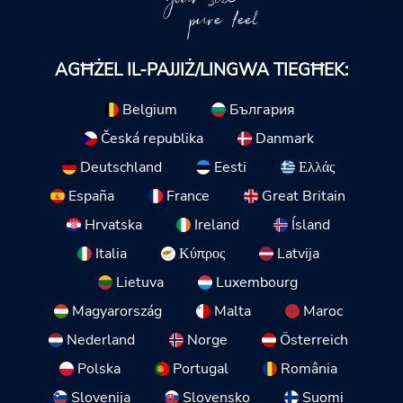
pure feel
AGĦŻEL IL-PAJJIŻ/LINGWA TIEGĦEK:
Belgium
България
Česká republika
Danmark
Deutschland
Eesti
Ελλάς
España
France
Great Britain
Hrvatska
Ireland
Ísland
Italia
Κύπρος
Latvija
Lietuva
Luxembourg
Magyarország
Malta
Maroc
Nederland
Norge
Österreich
Polska
Portugal
România
Slovenija
Slovensko
Suomi