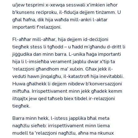
u/jew tesprimi x-xewqa sesswali x'imkien ieħor
b'kunsens reċiproku, il-fiduċja dejjem tinżamm. U
għal ħafna, dik hija waħda mill-ankri l-aktar
importanti f'relazzjoni.
Fl-aħħar mill-aħħar, hija dejjem id-deċiżjoni
tiegħek stess li tgħodd – u ħadd m’għandu d-dritt li
jiġġudika dan minn barra. L-unika ħaġa importanti
hija li l-imsieħba verament jaqblu dwar x'tip ta
'relazzjoni għandhom ma' xulxin. Għax jekk il-
veduti hawn jinqalgħu, il-katastrofi hija inevitabbli.
Huwa għalhekk li dejjem nibdew b'konversazzjoni
miftuħa. Irrispettivament minn jekk għadek kemm
iltqajtx jew qed taħseb biex tibdel ir-relazzjoni
tiegħek.
Barra minn hekk, l-istess japplika bħal meta
nagħżlu sieħeb: irrispettivament minn liema
mudell ta 'relazzjoni nagħżlu, aħna ma nkunux