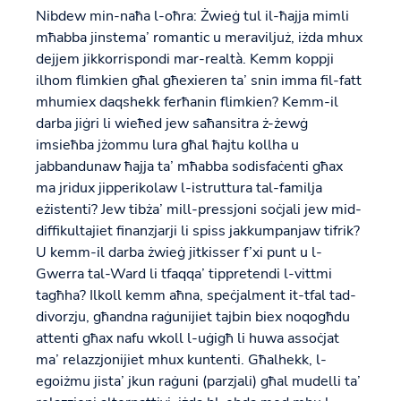
Nibdew min-naħa l-oħra: Żwieġ tul il-ħajja mimli
mħabba jinstema’ romantic u meraviljuż, iżda mhux
dejjem jikkorrispondi mar-realtà. Kemm koppji
ilhom flimkien għal għexieren ta’ snin imma fil-fatt
mhumiex daqshekk ferħanin flimkien? Kemm-il
darba jiġri li wieħed jew saħansitra ż-żewġ
imsieħba jżommu lura għal ħajtu kollha u
jabbandunaw ħajja ta’ mħabba sodisfaċenti għax
ma jridux jipperikolaw l-istruttura tal-familja
eżistenti? Jew tibża’ mill-pressjoni soċjali jew mid-
diffikultajiet finanzjarji li spiss jakkumpanjaw tifrik?
U kemm-il darba żwieġ jitkisser f’xi punt u l-
Gwerra tal-Ward li tfaqqa’ tippretendi l-vittmi
tagħha? Ilkoll kemm aħna, speċjalment it-tfal tad-
divorzju, għandna raġunijiet tajbin biex noqogħdu
attenti għax nafu wkoll l-uġigħ li huwa assoċjat
ma’ relazzjonijiet mhux kuntenti. Għalhekk, l-
egoiżmu jista’ jkun raġuni (parzjali) għal mudelli ta’