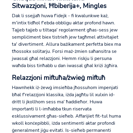
Sitwazzjoni, Ħbiberija+, Mingles
Dak li ssejjaħ huwa f'idejk - fi kwalunkwe każ,
m'intix tidħol f'ebda obbligu aktar profond hawn.
Tajjeb tajjeb u tiltaqa' regolarment għas-sess jew
sempliċiment biex tistrieħ jew tagħmel attivitajiet
ta' divertiment. Allura bażikament perfetta biex ma
tħossokx solitarju. Forsi maż-żmien saħansitra se
jwassal għal relazzjoni. Hemm riskju li persuna
waħda biss tinħabb u dan iwassal għal kriżi żgħira.
Relazzjoni miftuħa/żwieġ miftuħ
Hawnhekk iż-żewġ imsieħba jħossuhom impenjati
bħal f'relazzjoni klassika, iżda jagħtu lil xulxin id-
dritt li jkollhom sess ma' ħaddieħor. Huwa
importanti li l-imħabba tkun riservata
esklussivament għas-sieħeb. Affarijiet fit-tul huma
wkoll konċepibbli, iżda sentimenti aktar profondi
ġeneralment jiġu evitati. Is-sieħeb permanenti