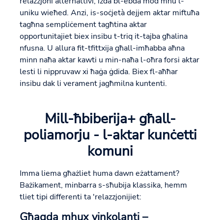
relazzjoni alternattivi, iżda bl-ebda mod mhu l-
uniku wieħed. Anzi, is-soċjetà dejjem aktar miftuħa
tagħna sempliċement tagħtina aktar
opportunitajiet biex insibu t-triq it-tajba għalina
nfusna. U allura fit-tfittxija għall-imħabba aħna
minn naħa aktar kawti u min-naħa l-oħra forsi aktar
lesti li nippruvaw xi ħaġa ġdida. Biex fl-aħħar
insibu dak li verament jagħmilna kuntenti.
Mill-ħbiberija+ għall-
poliamorju - l-aktar kunċetti
komuni
Imma liema għażliet huma dawn eżattament?
Bażikament, minbarra s-sħubija klassika, hemm
tliet tipi differenti ta 'relazzjonijiet:
Għaqda mhux vinkolanti –