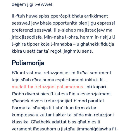
dejjem jiġi l-ewwel.
Il-ftuħ huwa spiss pperċepit bħala arrikkiment
sesswali jew bħala opportunità biex jiġu espressi
preferenzi sesswali li s-sieħeb ma jistax jew ma
jridx jissodisfa. Min-naħa l-oħra, hemm ir-riskju li
l-għira tipperikola l-imħabba – u għalhekk fiduċja
kbira u sett ċar ta’ regoli jagħmlu sens.
Poliamorija
B'kuntrast ma 'relazzjonijiet miftuħa, sentimenti
lejn sħab oħra huma espliċitament inklużi fil-
mudell tar-relazzjoni poliamorous
. Inti kapaċi
tħobb diversi nies fl-istess ħin u essenzjalment
għandek diversi relazzjonijiet b'mod parallel.
Forma ta’ sħubija li tista’ tkun ferm aktar
kumplessa u kultant aktar ta’ sfida mir-relazzjoni
klassika. Għalhekk adattat biss għal nies li
verament iħossuhom u jistgħu jimmaniġġjawha fit-