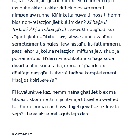
tajba. Jew aħjar: għadu mhux. Għax jidher li qed
insibuha aktar u aktar diffiċli biex verament
nimpenjaw ruħna. Kif inkella huwa li jħoss li hemm
biss non-relazzjonijiet kullimkien?
Xi ħaġa li
torbot? Aħjar mhux għall-ewwel.
Imbagħad ikun
aħjar li jkollna ħbiberija+, sitwazzjoni jew aħna
sempliċiment singles. Jew nistgħu fil-fatt immorru
pass ieħor u jkollna relazzjoni miftuħa jew sħubija
polyamorous. B’dan il-mod ikollna xi ħaġa soda
dwarha nħossuna tajba, imma m’għandniex
għalfejn naqtgħu l-libertà tagħna kompletament.
Ħsejjes kbir!
Jew le?
Fi kwalunkwe każ, hemm ħafna għażliet biex ma
tibqax tikkommetti mija fil-mija lil sieħeb wieħed
tal-ħolm. Imma dan huwa tajjeb jew ħażin? Jew la
xejn? Ħarsa aktar mill-qrib lejn dan:
Kontenut: