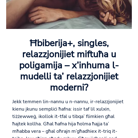
Ħbiberija+, singles,
relazzjonijiet miftuħa u
poligamija – x’inhuma l-
mudelli ta’ relazzjonijiet
moderni?
Jekk temmen lin-nannu u n-nannu, ir-relazzjonijiet
kienu jkunu sempliċi ħafna: issir taf lil xulxin,
tiżżewweġ, ikollok it-tfal u tibqa’ flimkien għal
ħajtek kollha. Għal ħafna hija ħolma ħajja ta’
mħabba vera – għal oħrajn m’għadhiex it-triq it-