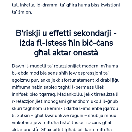
tul. Inkella, id-drammi ta’ għira huma biss kwistjoni
ta’ żmien.
B'riskji u effetti sekondarji -
iżda fl-istess ħin biċ-ċans
għal aktar onestà
Dawn il-mudelli ta’ relazzjonijiet moderni m’huma
bl-ebda mod bla sens sħiħ jew espressjoni ta’
egoiżmu pur, anke jekk sfortunatament xi drabi jiġu
mifhuma ħażin sabiex tagħti l-permess lilek
innifsek biex tqarraq. Madankollu, jekk tirrealizza li
r-relazzjonijiet monogami għandhom ukoll il-ġnub
skuri tagħhom u kemm-il darba l-imsieħba jqarrqu
lil xulxin – għal kwalunkwe raġuni – sħubija mhux
vinkolanti jew miftuħa tista’ tfisser iċ-ċans għal
aktar onestà. Għax billi tilgħab bil-karti miftuħa