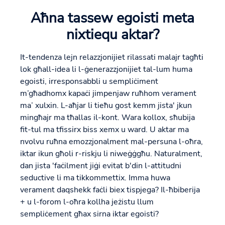
Aħna tassew egoisti meta
nixtiequ aktar?
It-tendenza lejn relazzjonijiet rilassati malajr tagħti
lok għall-idea li l-ġenerazzjonijiet tal-lum huma
egoisti, irresponsabbli u sempliċiment
m’għadhomx kapaċi jimpenjaw ruħhom verament
ma’ xulxin. L-aħjar li tieħu gost kemm jista' jkun
mingħajr ma tħallas il-kont. Wara kollox, sħubija
fit-tul ma tfissirx biss xemx u ward. U aktar ma
nvolvu ruħna emozzjonalment mal-persuna l-oħra,
iktar ikun għoli r-riskju li niweġġgħu. Naturalment,
dan jista 'faċilment jiġi evitat b'din l-attitudni
seductive li ma tikkommettix. Imma huwa
verament daqshekk faċli biex tispjega? Il-​ħbiberija
+ u l-​forom l-​oħra kollha jeżistu llum
sempliċement għax sirna iktar egoisti?