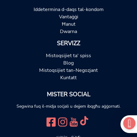
Iddetermina d-daqs tal-kondom
Vantaġġi
Ħanut
Dwarna
SERVIZZ
Mistoqsijiet ta' spiss
Blog
Mistoqsijiet tan-Negozjant
Kuntatt
MISTER SOCIAL
Segwina fuq il-midja soċjali u dejjem ibqgħu aġġornati.
your size