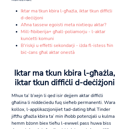
Iktar ma tkun kbira l-għażla, iktar tkun diffiċli
d-deċiżjoni
Aħna tassew egoisti meta nixtiequ aktar?
Mill-ħbiberija+ għall-poliamorju - l-aktar
kunċetti komuni
B'riskji u effetti sekondarji - iżda fl-istess ħin
biċ-ċans għal aktar onestà
Iktar ma tkun kbira l-għażla,
iktar tkun diffiċli d-deċiżjoni
Mhux ta’ b’xejn li qed isir dejjem aktar diffiċli
għalina li niddeċiedu fuq sieħeb permanenti. Wara
kollox, l-applikazzjonijiet tad-dating bħal Tinder
jiftħu għażla kbira ta’ min iħobb potenzjali u kulma
hemm bżonn biex tieħu l-ewwel pass huwa biss