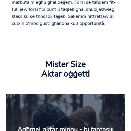
marbuta miegħu għal dejjem. Forsi se taħdem fit-
tul, jew forsi f'xi punt li taqleb għal sħubija/żwieġ
klassiku se tħossok tajjeb. Sakemm nittrattaw lil
xulxin b'mod ġust, għandna kull opportunità.
Mister Size
Aktar oġġetti
Agħmel aktar minnu - bi fantasiji