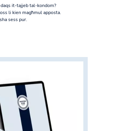
-daqs it-tajjeb tal-kondom?
oss li kien magħmul apposta.
isha sess pur.