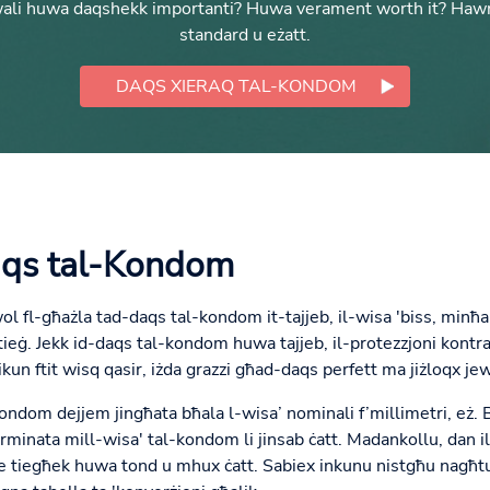
ali huwa daqshekk importanti? Huwa verament worth it? Hawnhek
standard u eżatt.
DAQS XIERAQ TAL-KONDOM
aqs tal-Kondom
l fl-għażla tad-daqs tal-kondom it-tajjeb, il-wisa 'biss, minħ
ħtieġ. Jekk id-daqs tal-kondom huwa tajjeb, il-protezzjoni kontr
kun ftit wisq qasir, iżda grazzi għad-daqs perfett ma jiżloqx jew i
ondom dejjem jingħata bħala l-wisa’ nominali f’millimetri, 
erminata mill-wisa' tal-kondom li jinsab ċatt. Madankollu, dan i
ne tiegħek huwa tond u mhux ċatt. Sabiex inkunu nistgħu nagħ