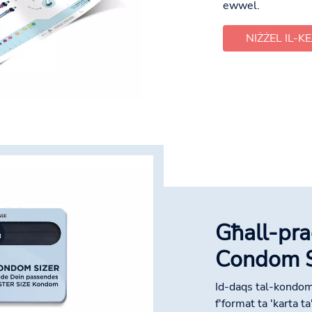
ewwel.
NIŻŻEL IL-KE
Għall-pra
Condom S
Id-daqs tal-kondom
f'format ta 'karta ta