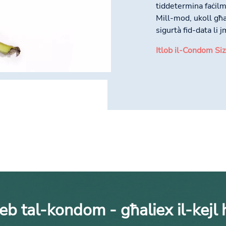
tiddetermina faċilm
Mill-mod, ukoll għa
sigurtà fid-data li
Itlob il-Condom Siz
jeb tal-kondom - għaliex il-kejl