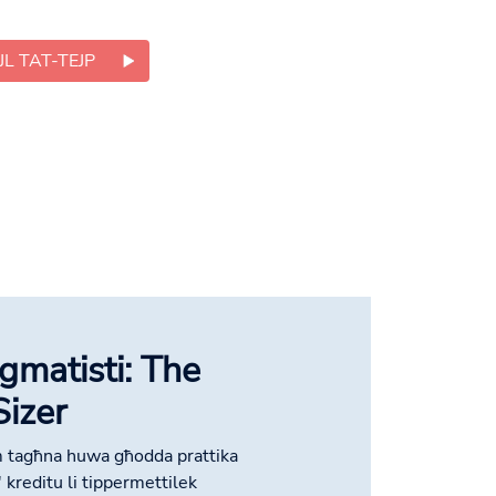
JL TAT-TEJP
gmatisti: The
izer
 tagħna huwa għodda prattika
' kreditu li tippermettilek