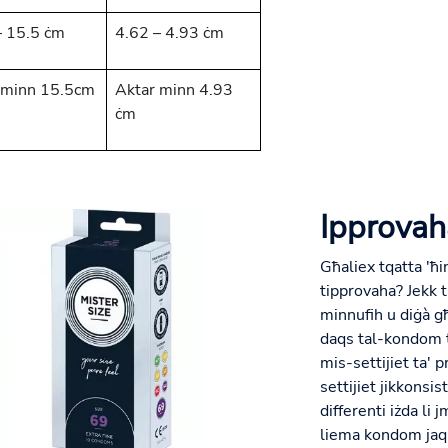
– 15.5 ċm
4.62 – 4.93 ċm
 minn 15.5cm
Aktar minn 4.93
ċm
Ipprovaha
Għaliex tqatta 'ħi
tipprovaha? Jekk 
minnufih u diġà g
daqs tal-kondom t
mis-settijiet ta' 
settijiet jikkonsist
differenti iżda li
liema kondom jaqbi