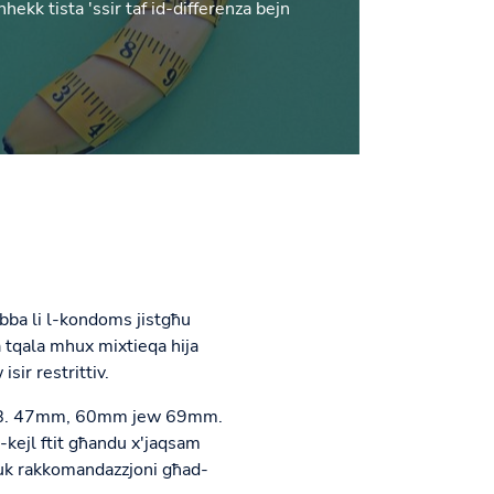
k tista 'ssir taf id-differenza bejn
abba li l-kondoms jistgħu
a tqala mhux mixtieqa hija
sir restrittiv.
eż. B. 47mm, 60mm jew 69mm.
l-kejl ftit għandu x'jaqsam
tuk rakkomandazzjoni għad-