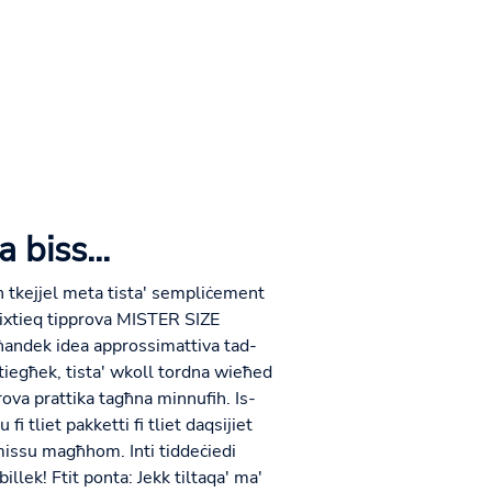
 biss...
n tkejjel meta tista' sempliċement
tixtieq tipprova MISTER SIZE
ħandek idea approssimattiva tad-
iegħek, tista' wkoll tordna wieħed
prova prattika tagħna minnufih. Is-
u fi tliet pakketti fi tliet daqsijiet
 jmissu magħhom. Inti tiddeċiedi
llek! Ftit ponta: Jekk tiltaqa' ma'