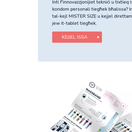
Inti f'innovazzjonijiet tekniċi u tixtieq 
kondom personali tiegħek bħalissa? 
tal-kejl MISTER SIZE u kejjel direttam
jew it-tablet tiegħek.
KEJJEL ISSA