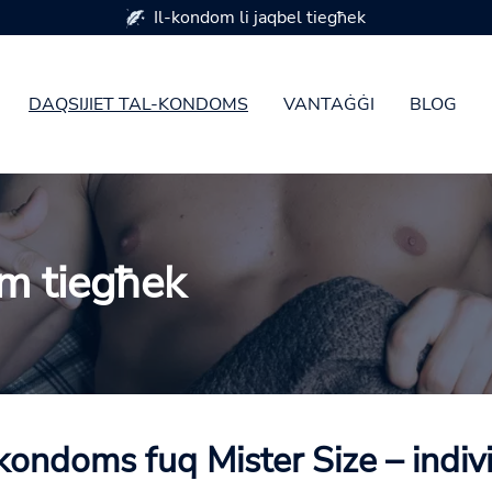
Disponibbli f'7 daqsijiet tal-kondoms
DAQSIJIET TAL-KONDOMS
VANTAĠĠI
BLOG
m tiegħek
-kondoms fuq Mister Size – indi