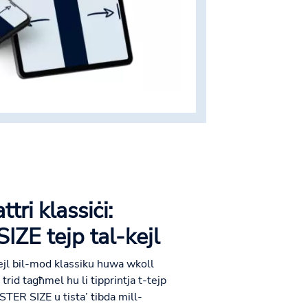
tri klassiċi:
IZE tejp tal-kejl
ejl bil-mod klassiku huwa wkoll
trid tagħmel hu li tipprintja t-tejp
STER SIZE u tista’ tibda mill-