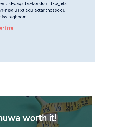
ent id-daqs tal-kondom it-tajjeb.
n-nisa li jixtiequ aktar tħossok u
 jmiss tagħhom.
er issa
 huwa worth it!