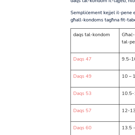
daqs tal-kondom it-tajjeb, ħlo
Sempliċement kejjel il-pene er
għall-kondoms tagħna fit-tabel
daqs tal-kondom
Għaċ-
tal-p
Daqs 47
9.5-
Daqs 49
10 – 
Daqs 53
10.5
Daqs 57
12-1
Daqs 60
13.5 