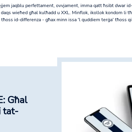
jjem jaqblu perfettament, ovvjament, imma qatt ħsibt dwar id
daqs wieħed għal kulħadd u XXL. Minflok, ikollok kondom li tħ
li tħoss id-differenza - għax minn issa 'l quddiem terġa' tħoss q
: Għal
i tat-