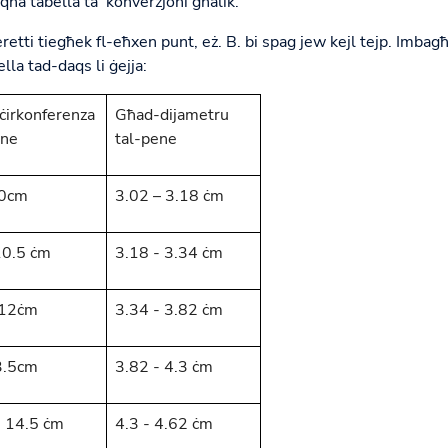
qna tabella ta 'konverżjoni għalik.
etti tiegħek fl-eħxen punt, eż. B. bi spag jew kejl tejp. Imbagħ
la tad-daqs li ġejja:
ċirkonferenza
Għad-dijametru
ene
tal-pene
10cm
3.02 – 3.18 ċm
10.5 ċm
3.18 - 3.34 ċm
-12ċm
3.34 - 3.82 ċm
3.5cm
3.82 - 4.3 ċm
- 14.5 ċm
4.3 - 4.62 ċm