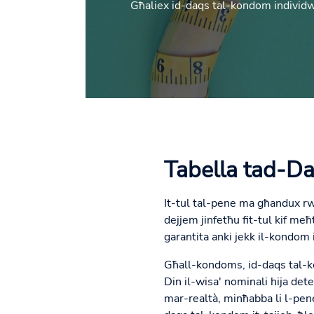
Għaliex id-daqs tal-kondom individw
Tabella tad-D
It-tul tal-pene ma għandux rwo
dejjem jinfetħu fit-tul kif me
garantita anki jekk il-kondom i
Għall-kondoms, id-daqs tal-k
Din il-wisa' nominali hija det
mar-realtà, minħabba li l-pe