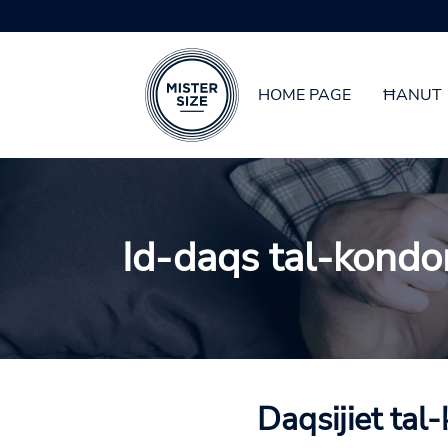
HOME PAGE
ĦANUT
Skip to main content
Id-daqs tal-kondo
Daqsijiet tal