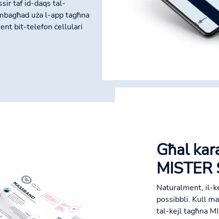
issir taf id-daqs tal-
Imbagħad uża l-app tagħna
ent bit-telefon ċellulari
Għal karat
MISTER S
Naturalment, il-k
possibbli. Kull ma 
tal-kejl tagħna MI