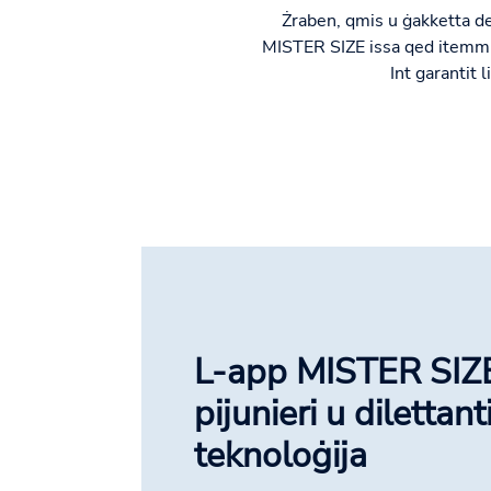
Żraben, qmis u ġakketta de
MISTER SIZE issa qed itemm 
Int garantit 
L-app MISTER SIZE
pijunieri u dilettant
teknoloġija