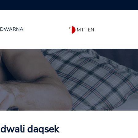
DWARNA
MT
|
EN
vidwali daqsek