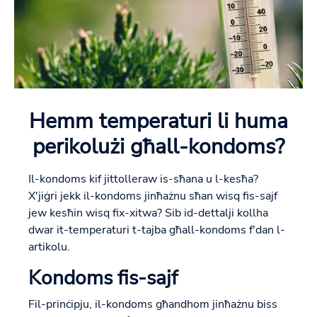
Hemm temperaturi li huma
perikolużi għall-kondoms?
Il-kondoms kif jittolleraw is-sħana u l-kesħa?
X'jiġri jekk il-kondoms jinħażnu sħan wisq fis-sajf
jew kesħin wisq fix-xitwa? Sib id-dettalji kollha
dwar it-temperaturi t-tajba għall-kondoms f'dan l-
artikolu.
Kondoms fis-sajf
Fil-prinċipju, il-kondoms għandhom jinħażnu biss