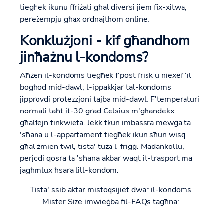
tiegħek ikunu ffriżati għal diversi jiem fix-xitwa,
pereżempju għax ordnajthom online.
Konklużjoni - kif għandhom
jinħażnu l-kondoms?
Aħżen il-kondoms tiegħek f'post frisk u niexef 'il
bogħod mid-dawl; l-ippakkjar tal-kondoms
jipprovdi protezzjoni tajba mid-dawl. F'temperaturi
normali taħt it-30 grad Celsius m'għandekx
għalfejn tinkwieta. Jekk tkun imbassra mewġa ta
'sħana u l-appartament tiegħek ikun sħun wisq
għal żmien twil, tista' tuża l-friġġ. Madankollu,
perjodi qosra ta 'sħana akbar waqt it-trasport ma
jagħmlux ħsara lill-kondom.
Tista' ssib aktar mistoqsijiet dwar il-kondoms
Mister Size imwieġba fil-FAQs tagħna: