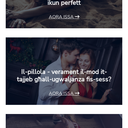
ikun perfett
AQRA ISSA
Il-pillola - verament il-mod it-
tajjeb għall-ugwaljanza fis-sess?
AQRA ISSA