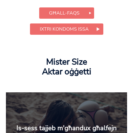
GĦALL-FAQS
IXTRI KONDOMS ISSA
Mister Size
Aktar oġġetti
Is-sess tajjeb m'għandux għalfejn