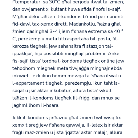
f'temperaturi sa 30°C għal perjodu itwal ta 'żmien;
dan ovvjament xi kultant huwa sfida f'nofs is-sajf.
M'għandekx taħżen il-kondoms b'mod permanenti
fid-dawl tax-xemx dirett. Madankollu, ħażna għal
żmien qasir għal 3-4 ijiem f'sħana estrema sa 40 °
C, pereżempju meta tittrasportaha bil-posta, fil-
karozza tiegħek, jew saħansitra fi stazzjon tal-
ippakkjar, hija possibbli mingħajr problemi. Anke
fis-sajf, tista' tordna l-kondoms tiegħek online jew
teħodhom miegħek meta tivvjaġġa mingħajr ebda
inkwiet. Jekk ikun hemm mewġa ta 'sħana itwal u
l-appartament tiegħek, pereżempju, ikun taħt is-
saqaf u jsir aktar inkubatur, allura tista' wkoll
taħżen il-kondoms tiegħek fil-friġġ; dan mhux se
jagħmlilhom il-ħsara.
Jekk il-kondoms jinħażnu għal żmien twil wisq fix-
xemx tisreġ jew f'sħana qawwija, il-latex isir aktar
fraġli maż-żmien u jista 'jqatta' aktar malajr, allura