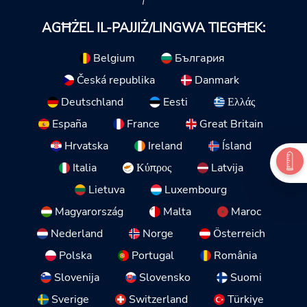
AGĦŻEL IL-PAJJIŻ/LINGWA TIEGĦEK:
Belgium
България
Česká republika
Danmark
Deutschland
Eesti
Ελλάς
España
France
Great Britain
Hrvatska
Ireland
Ísland
Italia
Κύπρος
Latvija
Lietuva
Luxembourg
Magyarország
Malta
Maroc
Nederland
Norge
Österreich
Polska
Portugal
România
Slovenija
Slovensko
Suomi
Sverige
Switzerland
Türkiye