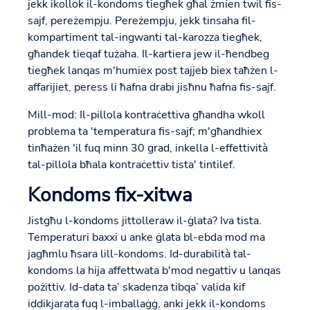
jekk ikollok il-kondoms tiegħek għal żmien twil fis-
sajf, pereżempju. Pereżempju, jekk tinsaha fil-
kompartiment tal-ingwanti tal-karozza tiegħek,
għandek tieqaf tużaha. Il-kartiera jew il-ħendbeg
tiegħek lanqas m'humiex post tajjeb biex taħżen l-
affarijiet, peress li ħafna drabi jisħnu ħafna fis-sajf.
Mill-mod: Il-pillola kontraċettiva għandha wkoll
problema ta 'temperatura fis-sajf; m'għandhiex
tinħażen 'il fuq minn 30 grad, inkella l-effettività
tal-pillola bħala kontraċettiv tista' tintilef.
Kondoms fix-xitwa
Jistgħu l-kondoms jittolleraw il-ġlata? Iva tista.
Temperaturi baxxi u anke ġlata bl-ebda mod ma
jagħmlu ħsara lill-kondoms. Id-durabilità tal-
kondoms la hija affettwata b'mod negattiv u lanqas
pożittiv. Id-data ta’ skadenza tibqa’ valida kif
iddikjarata fuq l-imballaġġ, anki jekk il-kondoms