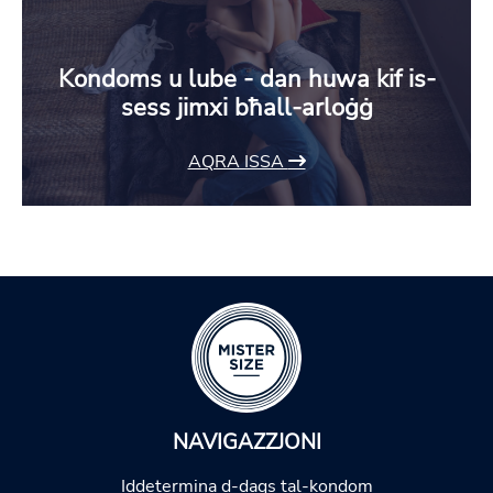
Kondoms u lube - dan huwa kif is-
sess jimxi bħall-arloġġ
AQRA ISSA
NAVIGAZZJONI
Iddetermina d-daqs tal-kondom