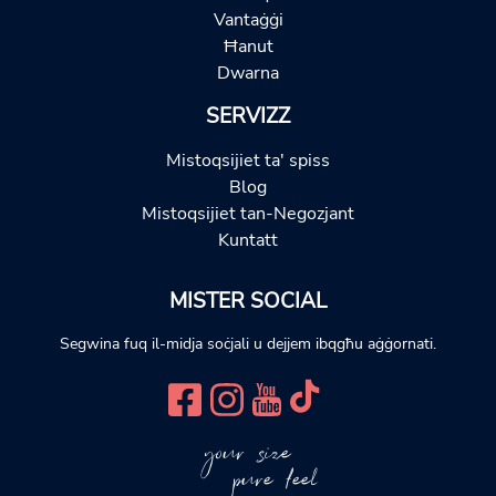
Vantaġġi
Ħanut
Dwarna
SERVIZZ
Mistoqsijiet ta' spiss
Blog
Mistoqsijiet tan-Negozjant
Kuntatt
MISTER SOCIAL
Segwina fuq il-midja soċjali u dejjem ibqgħu aġġornati.
your size
pure feel