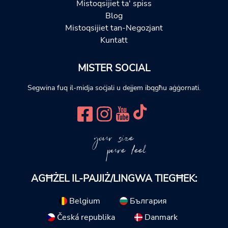
Mistoqsijiet ta' spiss
Blog
Mistoqsijiet tan-Negozjant
Kuntatt
MISTER SOCIAL
Segwina fuq il-midja soċjali u dejjem ibqgħu aġġornati.
your size
pure feel
AGĦŻEL IL-PAJJIŻ/LINGWA TIEGĦEK:
Belgium
България
Česká republika
Danmark