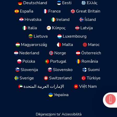
Deutschland
Eesti
Ελλάς
España
France
Great Britain
Hrvatska
Ireland
Ísland
Italia
Κύπρος
Latvija
Lietuva
Luxembourg
Magyarország
Malta
Maroc
Nederland
Norge
Österreich
Polska
Portugal
România
Slovenija
Slovensko
Suomi
Sverige
Switzerland
Türkiye
الإمارات العربية المتحدة
Việt Nam
Україна
Dikjarazzjoni ta' Aċċessibilità