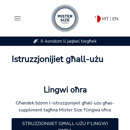
MT
|
EN
Il-kondom li jaqbel tiegħek
Skip to main content
Istruzzjonijiet għall-użu
Lingwi oħra
Għandek bżonn l-istruzzjonijiet għall-użu għas-
suppliment tagħna Mister Size f'lingwa oħra:
STRUZZJONIJIET GĦALL-UŻU F'LINGWI